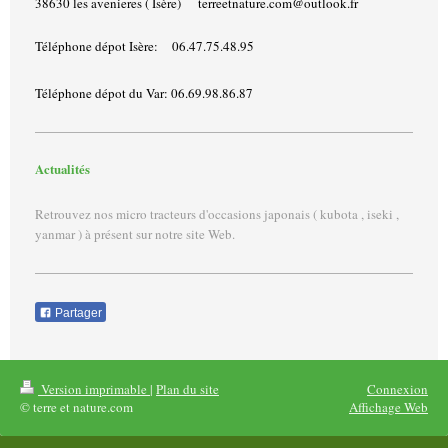
38630 les avenieres ( Isère) terreetnature.com@outlook.fr
Téléphone dépot Isère: 06.47.75.48.95
Téléphone dépot du Var: 06.69.98.86.87
Actualités
Retrouvez nos micro tracteurs d'occasions japonais ( kubota , iseki ,
yanmar ) à présent sur notre site Web.
Partager
Version imprimable
|
Plan du site
Connexion
© terre et nature.com
Affichage Web