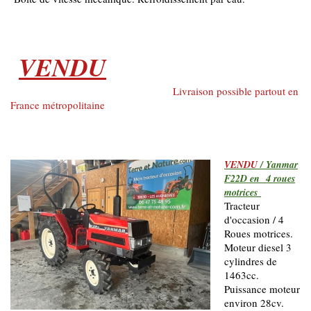
VENDU
Livraison possible partout en
France métropolitaine
VENDU
/ Yanmar
F22D en 4 roues
motrices
Tracteur
d'occasion / 4
Roues motrices.
Moteur diesel 3
cylindres de
1463cc.
Puissance moteur
environ 28cv.