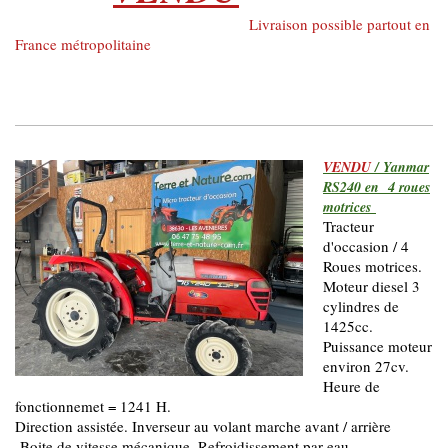
Livraison possible partout en
France métropolitaine
VENDU
/ Yanmar
RS240 en 4 roues
motrices
Tracteur
d'occasion / 4
Roues motrices.
Moteur diesel 3
cylindres de
1425cc.
Puissance moteur
environ 27cv.
Heure de
fonctionnemet = 1241 H.
Direction assistée. Inverseur au volant marche avant / arrière
Boite de vitesse mécanique. Refroidissement par eau.